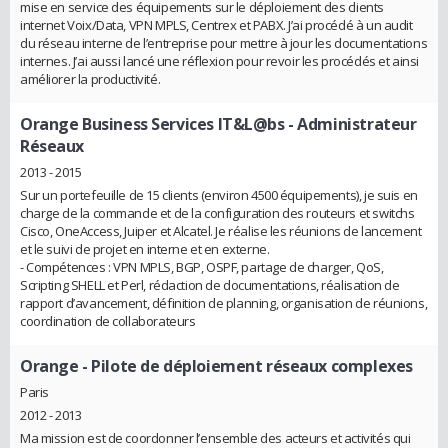
mise en service des équipements sur le déploiement des clients
internet Voix/Data, VPN MPLS, Centrex et PABX. J’ai procédé à un audit
du réseau interne de l’entreprise pour mettre à jour les documentations
internes. J’ai aussi lancé une réflexion pour revoir les procédés et ainsi
améliorer la productivité.
Orange Business Services IT&L@bs
- Administrateur
Réseaux
2013 - 2015
Sur un portefeuille de 15 clients (environ 4500 équipements), je suis en
charge de la commande et de la configuration des routeurs et switchs
Cisco, OneAccess, Juiper et Alcatel. Je réalise les réunions de lancement
et le suivi de projet en interne et en externe.
- Compétences : VPN MPLS, BGP, OSPF, partage de charger, QoS,
Scripting SHELL et Perl, rédaction de documentations, réalisation de
rapport d’avancement, définition de planning, organisation de réunions,
coordination de collaborateurs
Orange
- Pilote de déploiement réseaux complexes
Paris
2012 - 2013
Ma mission est de coordonner l’ensemble des acteurs et activités qui