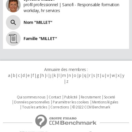
profil professionnel | Sanofi - Responsable formation
workday, hr services
Nom "MILLET"
Famille "MILLET"
Annuaire des membres :
a
b
c
d
e
f
g
h
i
j
k
l
m
n
o
p
q
r
s
t
u
v
w
x
y
z
Qui sommes nous
Contact
Publicité
Recrutement
Societé
Données personnelles
Paramétrer les cookies
Mentions légales
Tous les articles
Corrections
© 2022 CCM Benchmark