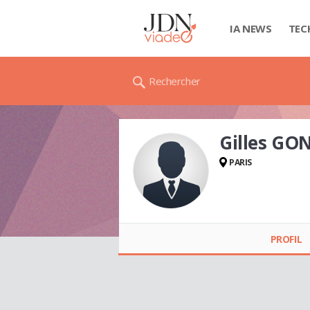
IA NEWS
TEC
Rechercher
Gilles GO
PARIS
Gilles GONTIER
PROFIL