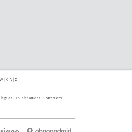
w
x
y
z
 légales
Tous les articles
Corrections