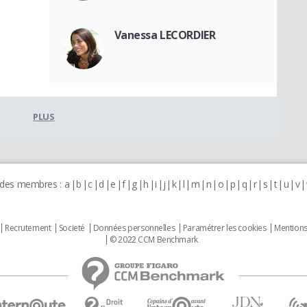
Vanessa LECORDIER
PLUS
 des membres :
a
b
c
d
e
f
g
h
i
j
k
l
m
n
o
p
q
r
s
t
u
v
Recrutement
Societé
Données personnelles
Paramétrer les cookies
Mentions
© 2022 CCM Benchmark