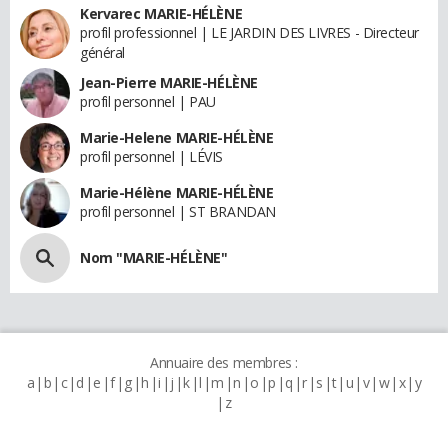
Kervarec MARIE-HÉLÈNE
profil professionnel | LE JARDIN DES LIVRES - Directeur
général
Jean-Pierre MARIE-HÉLÈNE
profil personnel | PAU
Marie-Helene MARIE-HÉLÈNE
profil personnel | LÉVIS
Marie-Hélène MARIE-HÉLÈNE
profil personnel | ST BRANDAN
Nom "MARIE-HÉLÈNE"
Annuaire des membres :
a
b
c
d
e
f
g
h
i
j
k
l
m
n
o
p
q
r
s
t
u
v
w
x
y
z