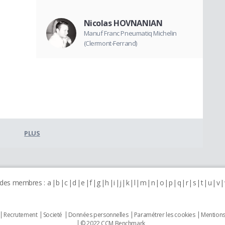
Nicolas HOVNANIAN
Manuf Franc Pneumatiq Michelin
(Clermont-Ferrand)
PLUS
 des membres :
a
b
c
d
e
f
g
h
i
j
k
l
m
n
o
p
q
r
s
t
u
v
Recrutement
Societé
Données personnelles
Paramétrer les cookies
Mentions
© 2022 CCM Benchmark