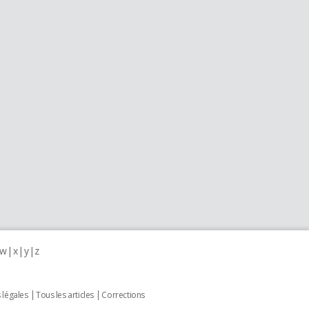
w
x
y
z
 légales
Tous les articles
Corrections