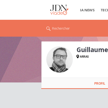
IA NEWS
TEC
Rechercher
Guillaume
ARRAS
Guillaume DUBOIS
PROFIL