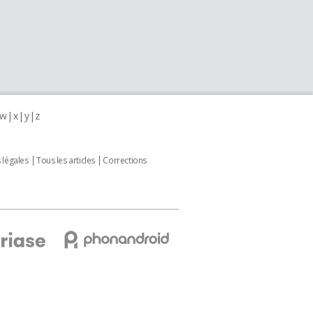
w
x
y
z
 légales
Tous les articles
Corrections