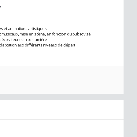
e
s et animations artistiques
x musicaux, mise en scène, en fonction du public visé
e décorateur et la costumière
daptation aux différents niveaux de départ