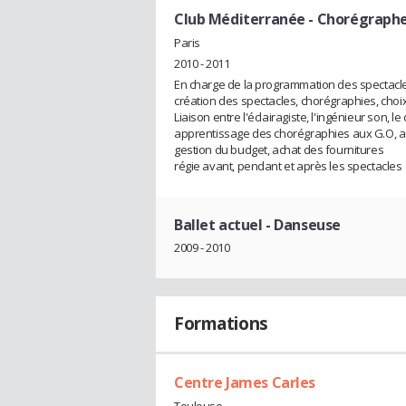
Club Méditerranée
- Chorégraph
Paris
2010 - 2011
En charge de la programmation des spectacle
création des spectacles, chorégraphies, choi
Liaison entre l'éclairagiste, l'ingénieur son, l
apprentissage des chorégraphies aux G.O, a
gestion du budget, achat des fournitures
régie avant, pendant et après les spectacles
Ballet actuel
- Danseuse
2009 - 2010
Formations
Centre James Carles
Toulouse