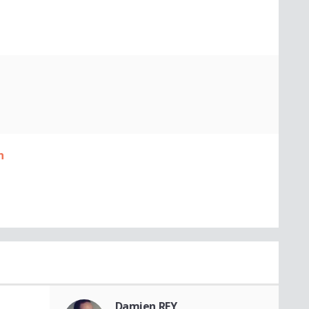
n
Damien REY