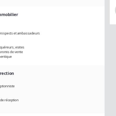
mmobilier
prospects et ambassadeurs
quéreurs, visites
promis de vente
hentique
irection
eptionniste
 de réception