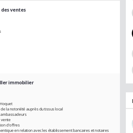
 des ventes
s
ller immobilier
y Hoquet
e la notoriété auprès du tissus local
t ambassadeurs
 vente
ion d'offres
tique en relation avec les établissement bancaires et notaires