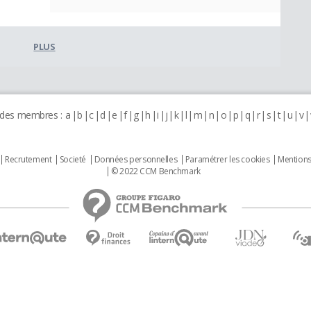
PLUS
 des membres :
a
b
c
d
e
f
g
h
i
j
k
l
m
n
o
p
q
r
s
t
u
v
Recrutement
Societé
Données personnelles
Paramétrer les cookies
Mentions
© 2022 CCM Benchmark