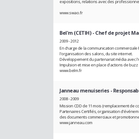
expositions, relations avec des professionnels, 
www.swao.fr
Bel'm (CETIH)
- Chef de projet M
2009 - 2012
En charge de la communication commerciale Pri
l'organisation des salons, du site internet.
Développement du partenariat média avec l'
Impulsion et mise en place d'actions de buzz 
www.belm.fr
Janneau menuiseries
- Responsab
2008 - 2009
Mission CDD de 11 mois (remplacement de co
Partenaires Certifiés, organisation d'événemen
des documents commerciaux et promotionnels, 
www.janneau.com