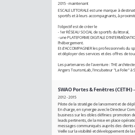
2015 - maintenant
ESCALE LITTORALE est une marque à destinati
sportifs et à leurs accompagnants, à proximit
l'objectif est de créer le
- 1er RÉSEAU SOCIAL de sportifs du littoral,
- une PLATEFORME DIGITALE D'INTERMÉDIATION e
l’hébergement.
Et d'ACCOMPAGNER les professionnels du sport
et déployer des services et des offres de tou
Les partenaires de l'aventure : THE architect
Angers TourismLab, l'incubateur "La Folie" à S
SWAO Portes & Fenêtres (CETIH)
-
2012 - 2015
Pilote de la stratégie de lancement et de dé
En charge, en synergie avec le Directeur Comm
business sur les cibles définies: promotion de
leads pertinents, de la mise en place opérat
messages communiqués auprès des clients cib
Veille sur la visibilité et développement de la