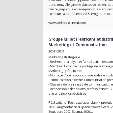
Réalisations : Développement de produits te
d’une nouvelle gamme d’accessoires en répo
charte graphique en adéquation la vision actu
communication, Batimat 2005, Progetto Fuoco
www.ateliers-dixneuf.com
Groupe Millet (Fabricant et distr
Marketing et Communication
2001 - 2004
Marketing stratégique :
- Recherche, analyse et formalisation des att
- Membre du comité de pilotage de la stratégie
Marketing opérationnel :
- Montage d’opérations commerciales en colla
Communication externe, Communication pres
- Chargée de la stratégie de communication et
- Responsable des salons professionnels. Su
et grand public spécialisée.
Réalisations : Restructuration du mix-produit, i
2003 : augmentation du panier moyen et du 
Equip’baie 2002, Batimat 2003…