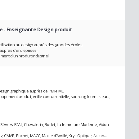
ue
- Enseignante Design produit
ibilisation au design auprès des grandes écoles.
 auprès d’entreprises.
ment d’un produit industriel.
Design graphique auprès de PMI-PME :
ppement produit, veille concurrentielle, sourcing fournisseurs,
.
-Sévres, B.V.I., Chevalerin, Bodet, La fermeture Moderne, Vidon
…
v, CMAR, Rochet, MACC, Mairie d’Avrillé, Krys Optique, Acson...