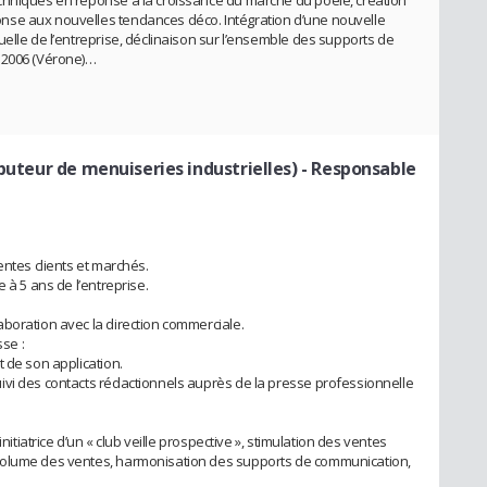
chniques en réponse à la croissance du marché du poêle, création
nse aux nouvelles tendances déco. Intégration d’une nouvelle
elle de l’entreprise, déclinaison sur l’ensemble des supports de
 2006 (Vérone)…
ibuteur de menuiseries industrielles)
- Responsable
entes clients et marchés.
 à 5 ans de l’entreprise.
boration avec la direction commerciale.
se :
 de son application.
ivi des contacts rédactionnels auprès de la presse professionnelle
nitiatrice d’un « club veille prospective », stimulation des ventes
volume des ventes, harmonisation des supports de communication,