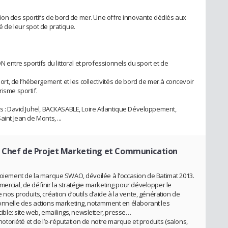
on des sportifs de bord de mer. Une offre innovante dédiés aux
é de leur spot de pratique.
ntre sportifs du littoral et professionnels du sport et de
, de l’hébergement et les collectivités de bord de mer.à concevoir
risme sportif.
es : David Juhel, BACKASABLE, Loire Atlantique Développement,
aint Jean de Monts, ...
 Chef de Projet Marketing et Communication
ploiement de la marque SWAO, dévoilée à l'occasion de Batimat 2013.
ercial, de définir la stratégie marketing pour développer le
 nos produits, création d’outils d’aide à la vente, génération de
ionnelle des actions marketing, notamment en élaborant les
le: site web, emailings, newsletter, presse…
 notoriété et de l’e-réputation de notre marque et produits (salons,