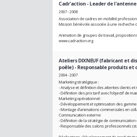
Cadr'action
- Leader de l'antenne
2007 - 2008
Association de cadres en mobilité profession
Mission bénévole associée à une recheche d
Animation de groupes de travail, proposition
www.cadraction.org
Ateliers DIXNEUF (fabricant et di
poêle)
- Responsable produits et
2004 - 2007
Marketing stratégique :
- Analyse et définition des attentes clients et
- Définition des prix tarif avec l’objectif de ma
Marketing opérationnel :
- Développement et optimisation des gammes 
- Montage d’animations commerciales en colla
Communication externe:
- Définition de la stratégie de communication e
- Responsable des salons professionnels (sta