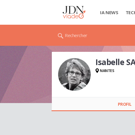
IA NEWS
TEC
Rechercher
Isabelle S
NANTES
Isabelle SAXER
PROFIL