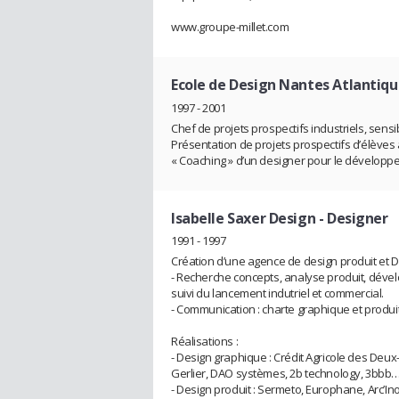
www.groupe-millet.com
Ecole de Design Nantes Atlantiq
1997 - 2001
Chef de projets prospectifs industriels, sens
Présentation de projets prospectifs d’élèves
« Coaching » d’un designer pour le développe
Isabelle Saxer Design
- Designer
1991 - 1997
Création d’une agence de design produit et 
- Recherche concepts, analyse produit, dévelo
suivi du lancement indutriel et commercial.
- Communication : charte graphique et produit
Réalisations :
- Design graphique : Crédit Agricole des Deux
Gerlier, DAO systèmes, 2b technology, 3bbb
- Design produit : Sermeto, Europhane, Arc’Ino