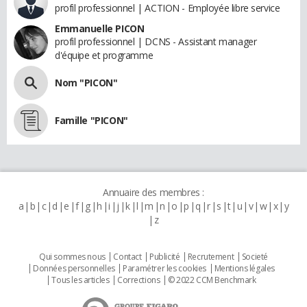
profil professionnel | ACTION - Employée libre service
Emmanuelle PICON
profil professionnel | DCNS - Assistant manager
d'équipe et programme
Nom "PICON"
Famille "PICON"
Annuaire des membres :
a
b
c
d
e
f
g
h
i
j
k
l
m
n
o
p
q
r
s
t
u
v
w
x
y
z
Qui sommes nous
Contact
Publicité
Recrutement
Societé
Données personnelles
Paramétrer les cookies
Mentions légales
Tous les articles
Corrections
© 2022 CCM Benchmark