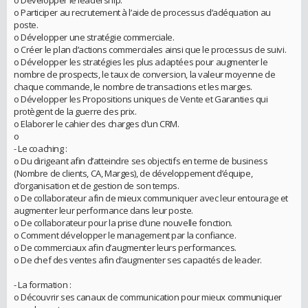
o Développer le leadership.
o Participer au recrutement à l’aide de processus d’adéquation au
poste.
o Développer une stratégie commerciale.
o Créer le plan d’actions commerciales ainsi que le processus de suivi.
o Développer les stratégies les plus adaptées pour augmenter le
nombre de prospects, le taux de conversion, la valeur moyenne de
chaque commande, le nombre de transactions et les marges.
o Développer les Propositions uniques de Vente et Garanties qui
protègent de la guerre des prix.
o Elaborer le cahier des charges d’un CRM.
o
- Le coaching :
o Du dirigeant afin d’atteindre ses objectifs en terme de business
(Nombre de clients, CA, Marges), de développement d’équipe,
d’organisation et de gestion de son temps.
o De collaborateur afin de mieux communiquer avec leur entourage et
augmenter leur performance dans leur poste.
o De collaborateur pour la prise d’une nouvelle fonction.
o Comment développer le management par la confiance.
o De commerciaux afin d’augmenter leurs performances.
o De chef des ventes afin d’augmenter ses capacités de leader.
- La formation :
o Découvrir ses canaux de communication pour mieux communiquer