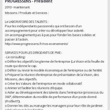
PROGRESSENS
- Président
2010 - maintenant
Missions / Produits et Services :
Le LABORATOIRE DES TALENTS :
Pour les indépendants passionnés qui ont besoin d'un
accompagnement pour créer ou développer leur activité.
Un accompagnement pas à pas pour fonder les bases solides et
passer à l'action.
http://www.progressens.fr/nos-evenements/
SERVICES POUR LES DIRIGEANTS DE PME :
- Le consulting :
o Définir les objectifs long terme de l’entreprise (La Vision et la feuille de
route qui donne le cap.
o Définir ou revoir le modèle économique de l’entreprise ou de l’entité.
o Préparer la réunion d’entreprise de présentation de la Vision, des
Missions, des objectifs.
o Créer les Valeurs de l’entreprise en mode collaboratif.
o Animer et faciliter les réunions d’équipe.
o Aider au développement des talents dans l’entreprise (processus du
360°, détermination du modèle de performance d’un poste donné
(ProfileXT)).
o Donner les clés au manager les managers pour leur rôle de jardinier.