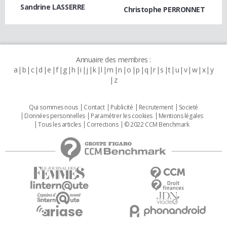
Sandrine LASSERRE
Christophe PERRONNET
Annuaire des membres :
a
b
c
d
e
f
g
h
i
j
k
l
m
n
o
p
q
r
s
t
u
v
w
x
y
z
Qui sommes nous
Contact
Publicité
Recrutement
Societé
Données personnelles
Paramétrer les cookies
Mentions légales
Tous les articles
Corrections
© 2022 CCM Benchmark