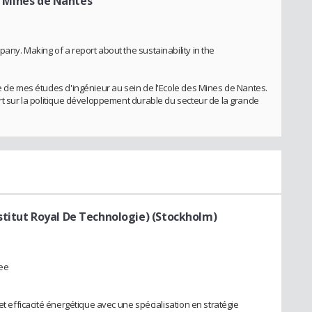
es Mines de Nantes
any. Making of a report about the sustainability in the
re de mes études d'ingénieur au sein de l'Ecole des Mines de Nantes.
ort sur la politique développement durable du secteur de la grande
titut Royal De Technologie) (Stockholm)
ree
et efficacité énergétique avec une spécialisation en stratégie