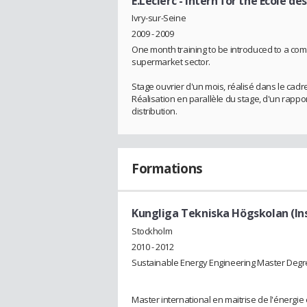
E.Leclerc
- Intern for the Ecole d
Ivry-sur-Seine
2009 - 2009
One month training to be introduced to a comp
supermarket sector.
Stage ouvrier d'un mois, réalisé dans le cad
Réalisation en parallèle du stage, d'un rapp
distribution.
Formations
Kungliga Tekniska Högskolan (Ins
Stockholm
2010 - 2012
Sustainable Energy Engineering Master Deg
Master international en maitrise de l'énergie 