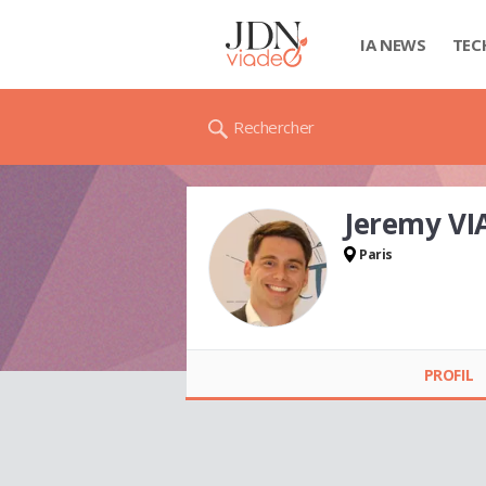
IA NEWS
TEC
Rechercher
Jeremy VI
Paris
Jeremy VIALANEIX
PROFIL