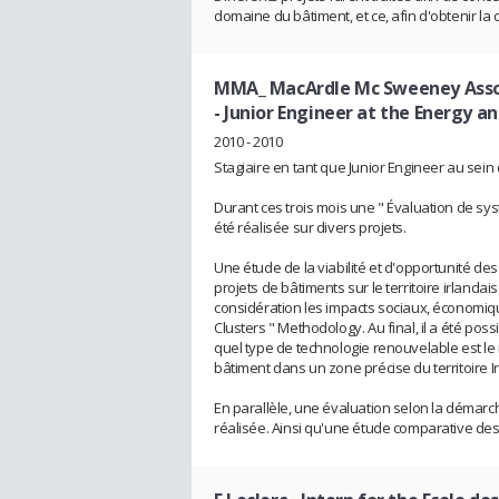
domaine du bâtiment, et ce, afin d'obtenir la c
MMA_ MacArdle Mc Sweeney Associ
- Junior Engineer at the Energy 
2010 - 2010
Stagiaire en tant que Junior Engineer au se
Durant ces trois mois une " Évaluation de sy
été réalisée sur divers projets.
Une étude de la viabilité et d'opportunité d
projets de bâtiments sur le territoire irlandai
considération les impacts sociaux, économi
Clusters " Methodology. Au final, il a été pos
quel type de technologie renouvelable est le
bâtiment dans un zone précise du territoire Ir
En parallèle, une évaluation selon la démar
réalisée. Ainsi qu'une étude comparative de