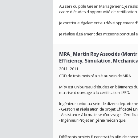
Au sein du pôle Green Management, je réalise
cadre d'études d'opportunité de certification 
Je contribue également au développement d'u
Je réalise également des missions ponctuell
MRA_ Martin Roy Associés (Mont
Efficiency, Simulation, Mechanic
2011 - 2011
CDD de trois mois réalisé au sein de MRA.
MRA est un bureau d'études en bâtiments dur
maitrise d'ouvrage à la certification LEED.
Ingénieur junior au sein de divers départeme
- Gestion et réalisation de projet: Efficacité 
- Assistance à la maitrise d'ouvrage - Certifica
- Ingénieur Projet en génie mécanique.
Différents projets furent traités afin de co