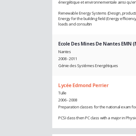
énergétique et environnementale ainsi qu'en 
Renewable Energy Systems (Design, produc
Energy for the building field (Energy efficienc
loads and consultin
Ecole Des Mines De Nantes EMN (
Nantes
2008 - 2011
Génie des Systèmes Energétiques
Lycée Edmond Perrier
Tulle
2006 - 2008
Preparation classes for the national exam for
PCSI class then PC class with a major in Physi