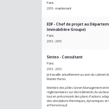
Paris
2015 - maintenant
EDF
- Chef de projet au Départem
Immobilière Groupe)
Paris
2012 - 2015
Sinteo
- Consultant
Paris
2012 - 2012
Je travaille actuellement au sein du cabinet d
Master thesis.
Membre des pôles Green Management et Immob
réglementaires sur des bâtiments du secteur te
tout en préconisant des plans d'actions ada
des simulations thermiques, dynamiques et r
et Perrennoud.