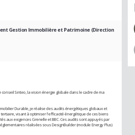
ent Gestion Immobilière et Patrimoine (Direction
e conseil Sinteo, la vision énergie globale dans le cadre de ma
ilier Durable, je réalise des audits énergétiques globaux et
rtiaire, visant à optimiser l'efficacité énergétique de ces biens
ptés aux exigences Grenelle et BBC. Ces audits sont appuyés par
églementaires réalisées sous DesignBuilder (module Energy Plus)