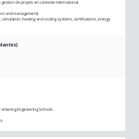
gestion de projets en contexte international.
tion and management)
y, simulation, heating and cooling systems, certifications, energy
Nantes)
 entering Engineering Schools .
cs