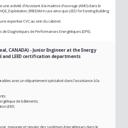
 une activité d'Assistant à la maitrise d'ouvrage (AMO) dans le
HQE_Exploitation, BREEAM in use ainsi que LEED for Existing Building.
ne expertise CVC au sein du cabinet.
es de Diagnotiques de Performances Energétiques (DPE).
real, CANADA)
- Junior Engineer at the Energy
al and LEED certification departments
ables avec un département spécialisé dans l'assistance à la
nts:
Energétique de bâtiments;
tion LEED;
ncevoir, manager et simuler des systèmes énergétiques dans le