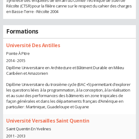
Synthèse des enquêtes de terrain du Comité Technique de Suivi de
Récolte (CTSR) pour la filière canne sur le respect du cahier des charges
en Basse-Terre - Récolte 2004
Formations
Université Des Antilles
Pointe À Pitre
2014 - 2015
Diplôme Universitaire en Architecture et Bâtiment Durable en Milieu
Caribéen et Amazonien
Diplôme Universitaire du troisième cycle (BAC +5) permettant d’explorer
les questions liées à la programmation, à la conception, à la réalisation
et au suivi des performances des bâtiments en zone tropicales de
façon générales et dans les départements français d’Amérique en
particulier : Martinique, Guadeloupe et Guyane
Université Versailles Saint Quentin
Saint Quentin En Yvelines
2011 - 2013