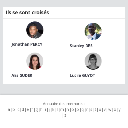
Ils se sont croisés
Jonathan PERCY
Stanley DES.
Alis GUDER
Lucile GUYOT
Annuaire des membres :
a
b
c
d
e
f
g
h
i
j
k
l
m
n
o
p
q
r
s
t
u
v
w
x
y
z