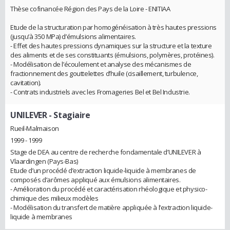
Thèse cofinancée Région des Pays de la Loire - ENITIAA
Etude de la structuration par homogénéisation à très hautes pressions
(jusqu’à 350 MPa) d’émulsions alimentaires.
- Effet des hautes pressions dynamiques sur la structure et la texture
des aliments et de ses constituants (émulsions, polymères, protéines).
- Modélisation de l’écoulement et analyse des mécanismes de
fractionnement des gouttelettes d’huile (cisaillement, turbulence,
cavitation).
- Contrats industriels avec les Fromageries Bel et Bel Industrie.
UNILEVER
- Stagiaire
Rueil-Malmaison
1999 - 1999
Stage de DEA au centre de recherche fondamentale d’UNILEVER à
Vlaardingen (Pays-Bas)
Etude d’un procédé d’extraction liquide-liquide à membranes de
composés d’arômes appliqué aux émulsions alimentaires.
- Amélioration du procédé et caractérisation rhéologique et physico-
chimique des milieux modèles
- Modélisation du transfert de matière appliquée à l’extraction liquide-
liquide à membranes