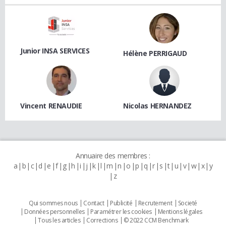
Junior INSA SERVICES
Hélène PERRIGAUD
Vincent RENAUDIE
Nicolas HERNANDEZ
Annuaire des membres :
a
b
c
d
e
f
g
h
i
j
k
l
m
n
o
p
q
r
s
t
u
v
w
x
y
z
Qui sommes nous
Contact
Publicité
Recrutement
Societé
Données personnelles
Paramétrer les cookies
Mentions légales
Tous les articles
Corrections
© 2022 CCM Benchmark