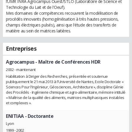
l’UMR INRA Agrocampus Ouest/STLO (Laboratoire de Science et
Technologie du Lait et de l'Oeuf).
Mes domaines de compétences recouvrent la modélisation de
procédés innovants (homogénéisation à très hautes pressions,
champs électriques pulsés), ainsi que l'étude des transferts de
matière au sein de matrices laitières.
Entreprises
Agrocampus
- Maître de Conférences HDR
2002 - maintenant
Habilitation à Diriger des Recherches, présentée et soutenue
publiquement le 21 mai 2013 à l’Université de Nantes, Ecole Doctorale «
Sciences Pour l'Ingénieur, Géosciences, Architecture », discipline Génie
des Procédés - Ingénierie chimique et agro-alimentaire, mémoire intitulé
« Maîtrise de la qualité des aliments, matrices multiphasiques instables
et complexes ».
ENITIAA
- Doctorante
Lyon
1999 - 2002