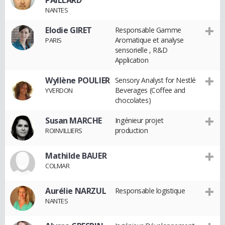
PAILLARD
NANTES
Elodie GIRET
Responsable Gamme
Aromatique et analyse
PARIS
sensorielle , R&D
Application
Wyllène POULIER
Sensory Analyst for Nestlé
Beverages (Coffee and
YVERDON
chocolates)
Susan MARCHE
Ingénieur projet
production
ROINVILLIERS
Mathilde BAUER
COLMAR
Aurélie NARZUL
Responsable logistique
NANTES