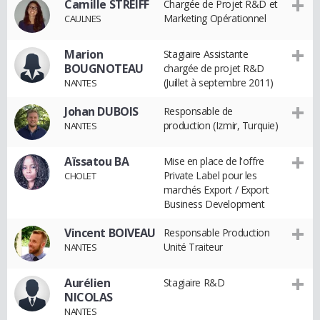
Camille STREIFF
Chargée de Projet R&D et
Marketing Opérationnel
CAULNES
Marion
Stagiaire Assistante
BOUGNOTEAU
chargée de projet R&D
(Juillet à septembre 2011)
NANTES
Johan DUBOIS
Responsable de
production (Izmir, Turquie)
NANTES
Aïssatou BA
Mise en place de l'offre
Private Label pour les
CHOLET
marchés Export / Export
Business Development
Vincent BOIVEAU
Responsable Production
Unité Traiteur
NANTES
Aurélien
Stagiaire R&D
NICOLAS
NANTES