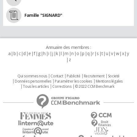
Famille "SIGNARD"
Annuaire des membres :
a
b
c
d
e
f
g
h
i
j
k
l
m
n
o
p
q
r
s
t
u
v
w
x
y
z
Qui sommes nous
Contact
Publicité
Recrutement
Societé
Données personnelles
Paramétrer les cookies
Mentions légales
Tous les articles
Corrections
© 2022 CCM Benchmark