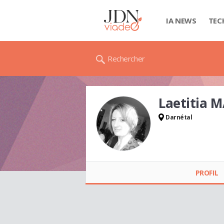
IA NEWS
TEC
Rechercher
Laetitia 
Darnétal
Laetitia MACABRE
PROFIL