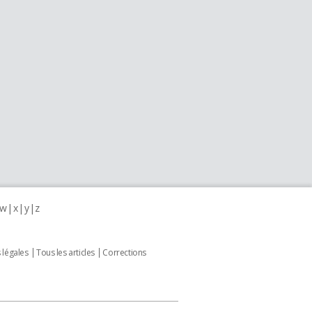
w
x
y
z
 légales
Tous les articles
Corrections