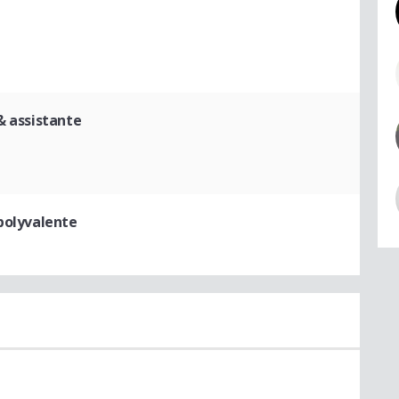
& assistante
polyvalente