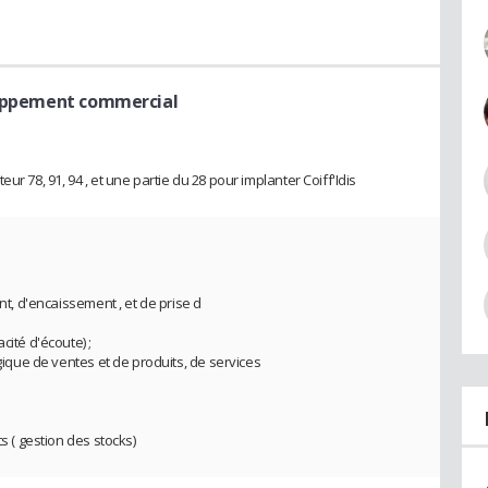
oppement commercial
ur 78, 91, 94 , et une partie du 28 pour implanter Coiff'Idis
nt, d'encaissement , et de prise d
cité d'écoute) ;
égique de ventes et de produits, de services
;
s ( gestion des stocks)