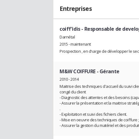
Entreprises
coiff'idis
- Responsable de devel
Darnétal
2015 - maintenant
Prospection , en charge de développer le secte
M&W COIFFURE
- Gérante
2010 - 2014
Maitrise des techniques d'accueil du suivi clie
congé du client
- Diagnostic des attentes et des besoins (capa
- Assurer la présentation et la maitrise strat
.
- Exploitation et suivi des fichiers client.
- Mise en oeuvre des techniques de coiffure 
- Assurer la gestion du matériel et des produit