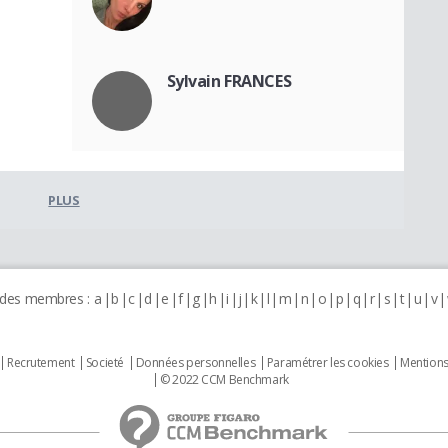
Sylvain FRANCES
PLUS
 des membres :
a
b
c
d
e
f
g
h
i
j
k
l
m
n
o
p
q
r
s
t
u
v
Recrutement
Societé
Données personnelles
Paramétrer les cookies
Mentions
© 2022 CCM Benchmark