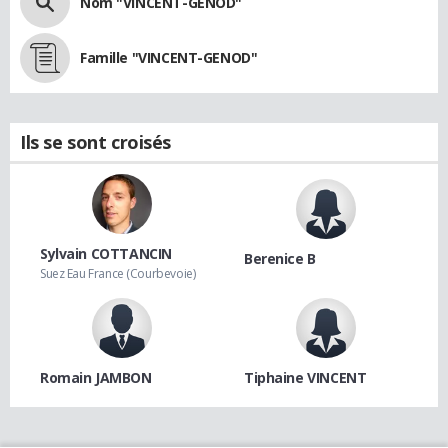
Nom "VINCENT-GENOD"
Famille "VINCENT-GENOD"
Ils se sont croisés
Sylvain COTTANCIN
Berenice B
Suez Eau France (Courbevoie)
Romain JAMBON
Tiphaine VINCENT