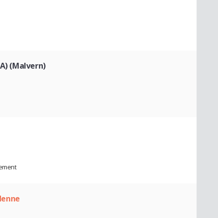
IA) (Malvern)
nement
denne