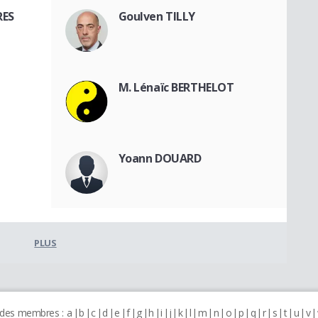
RES
Goulven TILLY
M. Lénaïc BERTHELOT
Yoann DOUARD
PLUS
 des membres :
a
b
c
d
e
f
g
h
i
j
k
l
m
n
o
p
q
r
s
t
u
v