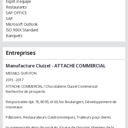
Esprit d équipe
Restaurants
SAP OFFICE
SAP
Microsoft Outlook
ISO 900X Standard
Banquets
Entreprises
Manufacture Cluizel
- ATTACHE COMMERCIAL
MESNILS-SUR-ITON
2015 - 2017
ATTACHE COMMERCIAL / Chocolaterie Cluizel Commercial
Recherche de prospects
Responsable dpt. 76, 80 95, et 60, les Boulangers, Développement de
nouveaux
Pâtissiers, Restaurateurs Gastronomiques, Traiteurs pour clients
la commercialisation de produits à base de chocolat. Maintien de la