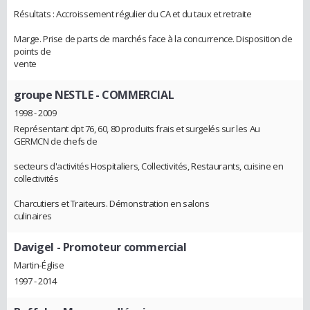
Résultats : Accroissement régulier du CA et du taux et retraite
Marge. Prise de parts de marchés face à la concurrence. Disposition de
points de
vente
groupe NESTLE
- COMMERCIAL
1998 - 2009
Représentant dpt 76, 60, 80 produits frais et surgelés sur les Au
GERMCN de chefs de
secteurs d'activités Hospitaliers, Collectivités, Restaurants, cuisine en
collectivités
Charcutiers et Traiteurs. Démonstration en salons
culinaires
Davigel
- Promoteur commercial
Martin-Église
1997 - 2014