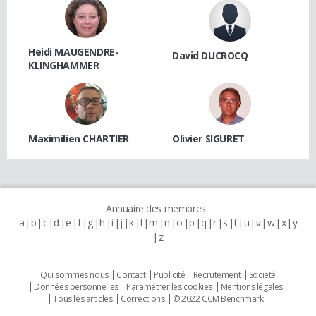
Heidi MAUGENDRE-
David DUCROCQ
KLINGHAMMER
Maximilien CHARTIER
Olivier SIGURET
Annuaire des membres :
a
b
c
d
e
f
g
h
i
j
k
l
m
n
o
p
q
r
s
t
u
v
w
x
y
z
Qui sommes nous
Contact
Publicité
Recrutement
Societé
Données personnelles
Paramétrer les cookies
Mentions légales
Tous les articles
Corrections
© 2022 CCM Benchmark