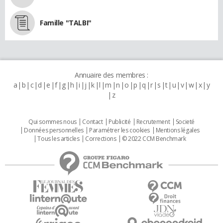
Famille "TALBI"
Annuaire des membres :
a
b
c
d
e
f
g
h
i
j
k
l
m
n
o
p
q
r
s
t
u
v
w
x
y
z
Qui sommes nous
Contact
Publicité
Recrutement
Societé
Données personnelles
Paramétrer les cookies
Mentions légales
Tous les articles
Corrections
© 2022 CCM Benchmark