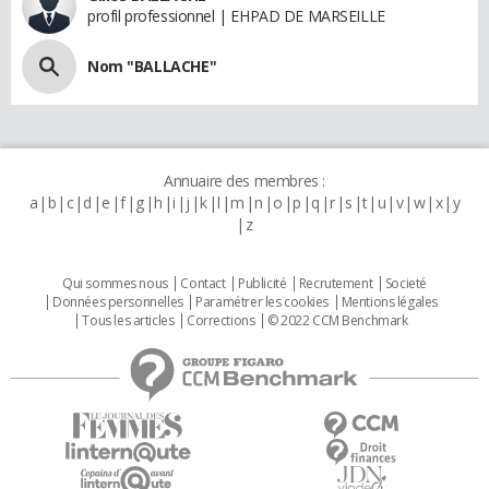
profil professionnel | EHPAD DE MARSEILLE
Nom "BALLACHE"
Annuaire des membres :
a
b
c
d
e
f
g
h
i
j
k
l
m
n
o
p
q
r
s
t
u
v
w
x
y
z
Qui sommes nous
Contact
Publicité
Recrutement
Societé
Données personnelles
Paramétrer les cookies
Mentions légales
Tous les articles
Corrections
© 2022 CCM Benchmark