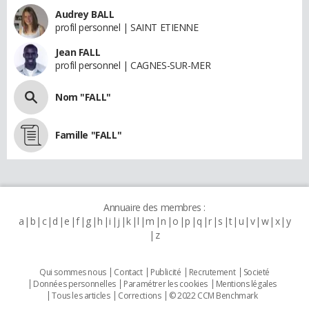
Audrey BALL
profil personnel | SAINT ETIENNE
Jean FALL
profil personnel | CAGNES-SUR-MER
Nom "FALL"
Famille "FALL"
Annuaire des membres :
a
b
c
d
e
f
g
h
i
j
k
l
m
n
o
p
q
r
s
t
u
v
w
x
y
z
Qui sommes nous
Contact
Publicité
Recrutement
Societé
Données personnelles
Paramétrer les cookies
Mentions légales
Tous les articles
Corrections
© 2022 CCM Benchmark