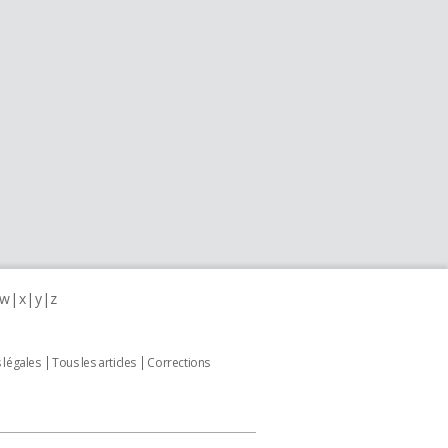
w
x
y
z
 légales
Tous les articles
Corrections