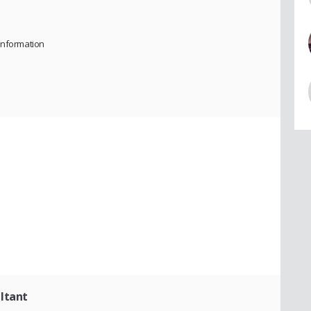
information
ltant