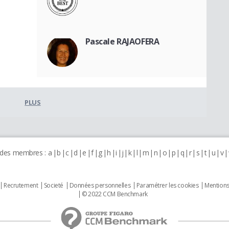
Pascale RAJAOFERA
PLUS
 des membres :
a
b
c
d
e
f
g
h
i
j
k
l
m
n
o
p
q
r
s
t
u
v
Recrutement
Societé
Données personnelles
Paramétrer les cookies
Mentions
© 2022 CCM Benchmark