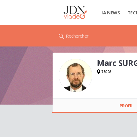
IA NEWS
TEC
Rechercher
Marc SUR
75008
Marc SURGERS
PROFIL