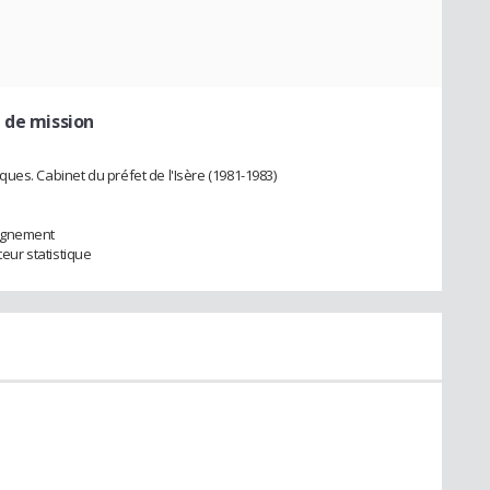
 de mission
ues. Cabinet du préfet de l'Isère (1981-1983)
eignement
teur statistique