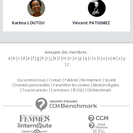
Karima LOUTOU
Vincent PATIGNIEZ
Annuaire des membres :
a
b
c
d
e
f
g
h
i
j
k
l
m
n
o
p
q
r
s
t
u
v
w
x
y
z
Qui sommes nous
Contact
Publicité
Recrutement
Societé
Données personnelles
Paramétrer les cookies
Mentions légales
Tous les articles
Corrections
© 2022 CCM Benchmark