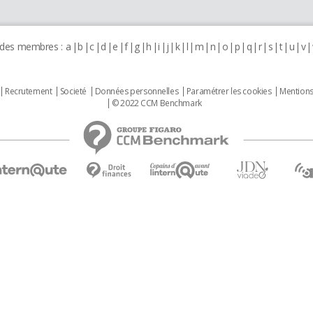
 des membres :
a
b
c
d
e
f
g
h
i
j
k
l
m
n
o
p
q
r
s
t
u
v
Recrutement
Societé
Données personnelles
Paramétrer les cookies
Mentions
© 2022 CCM Benchmark