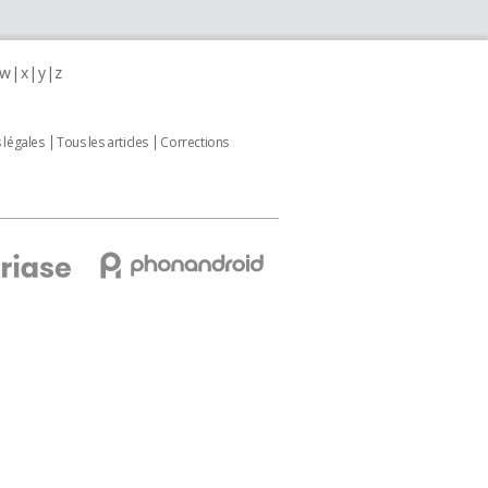
w
x
y
z
 légales
Tous les articles
Corrections