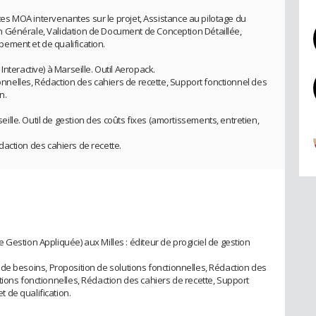
entes MOA intervenantes sur le projet, Assistance au pilotage du
 Générale, Validation de Document de Conception Détaillée,
ement et de qualification.
nteractive) à Marseille. Outil Aeropack.
ionnelles, Rédaction des cahiers de recette, Support fonctionnel des
n.
lle. Outil de gestion des coûts fixes (amortissements, entretien,
Rédaction des cahiers de recette.
Gestion Appliquée) aux Milles : éditeur de progiciel de gestion
eil de besoins, Proposition de solutions fonctionnelles, Rédaction des
tions fonctionnelles, Rédaction des cahiers de recette, Support
 de qualification.