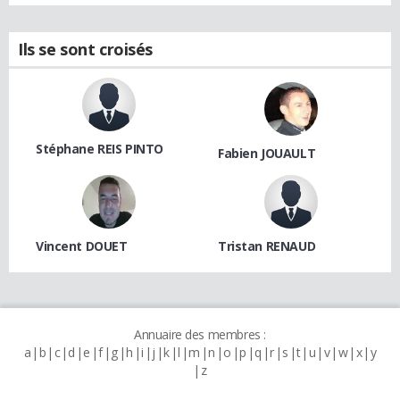
Ils se sont croisés
Stéphane REIS PINTO
Fabien JOUAULT
Vincent DOUET
Tristan RENAUD
Annuaire des membres :
a
b
c
d
e
f
g
h
i
j
k
l
m
n
o
p
q
r
s
t
u
v
w
x
y
z