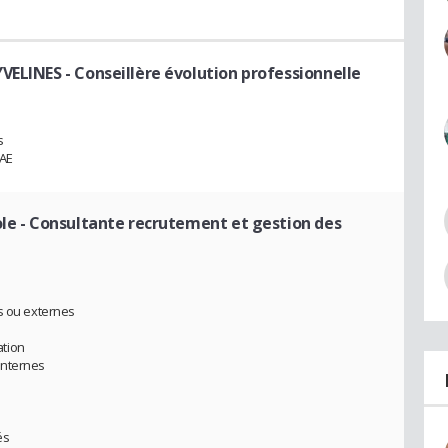
YVELINES
- Conseillère évolution professionnelle
s
VAE
ole
- Consultante recrutement et gestion des
s ou externes
ation
internes
és