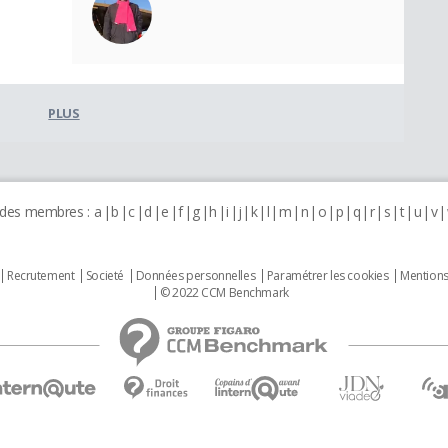
PLUS
 des membres :
a
b
c
d
e
f
g
h
i
j
k
l
m
n
o
p
q
r
s
t
u
v
Recrutement
Societé
Données personnelles
Paramétrer les cookies
Mentions
© 2022 CCM Benchmark