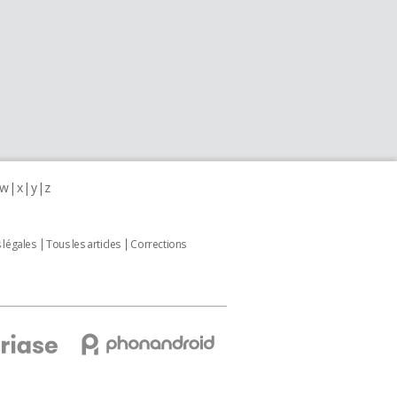
w
x
y
z
 légales
Tous les articles
Corrections