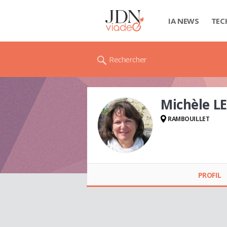
IA NEWS
TEC
Rechercher
Michèle L
RAMBOUILLET
Michèle LE MOING
PROFIL