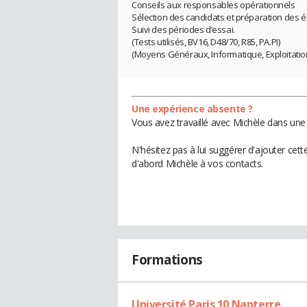
Conseils aux responsables opérationnels
Sélection des candidats et préparation des 
Suivi des périodes d’essai.
(Tests utilisés, BV16, D48/70, R85, PA.PI)
(Moyens Généraux, Informatique, Exploitati
Une expérience absente ?
Vous avez travaillé avec Michèle dans une 
N'hésitez pas à lui suggérer d'ajouter cet
d'abord Michèle à vos contacts.
Formations
Université Paris 10 Nanterre