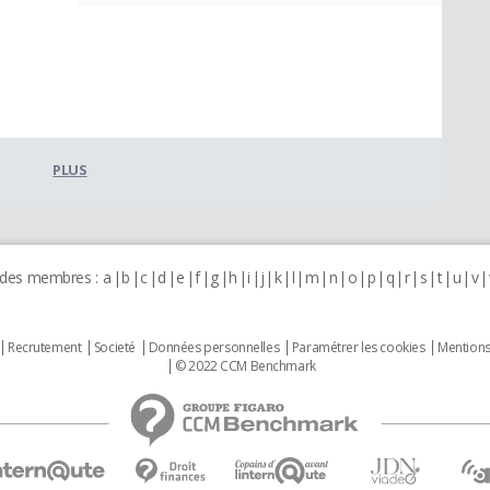
PLUS
 des membres :
a
b
c
d
e
f
g
h
i
j
k
l
m
n
o
p
q
r
s
t
u
v
Recrutement
Societé
Données personnelles
Paramétrer les cookies
Mentions
© 2022 CCM Benchmark