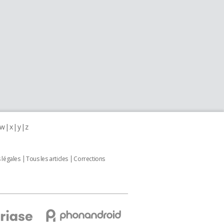
w
x
y
z
 légales
Tous les articles
Corrections