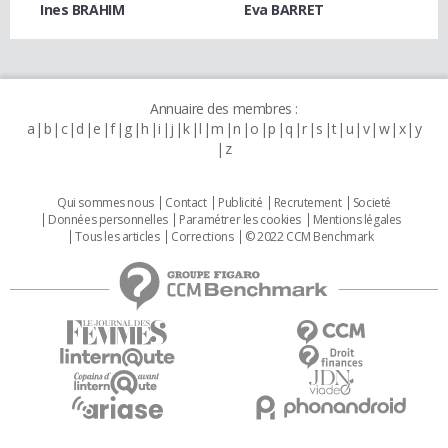
Ines BRAHIM
Eva BARRET
Annuaire des membres :
a
b
c
d
e
f
g
h
i
j
k
l
m
n
o
p
q
r
s
t
u
v
w
x
y
z
Qui sommes nous
Contact
Publicité
Recrutement
Societé
Données personnelles
Paramétrer les cookies
Mentions légales
Tous les articles
Corrections
© 2022 CCM Benchmark