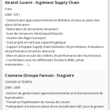
Alcatel-Lucent
- Ingénieur Supply-Chain
Paris
2009 - 2011
- Gestionnaire approvisionnement et définition et mise en place des
plans de livraison
- Élaboration de documents douaniers
- Suivi des livraisons client (import/Export)
- Gestion des litiges transport
- Suivi projets en tant que support logistique
- Support à l’équipe Supply-chain (rédaction de procédures, Indicateurs
de performance et taches diverses)
- Mise en place et suivi des critères de performance des fournisseurs
- Coordination avec les différentes fonctions (R&D, achat,
manutention……)
Cosmeva (Groupe Fareva)
- Stagiaire
SAVIGNY LE TEMPLE
2009 - 2009
- mission de gestionnaire approvisionnements et ordonnancement de
la production
- Travail sur l’optimisation du niveau des stocks
- Participation à la mise en place d’une classification ABC pour la gestion