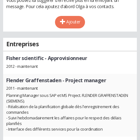
Vous pouvez lui suggérer d'en écrire plus en lui envoyant un
message. Pour cela ajoutez d'abord Olga à vos contacts.
Ajouter
Entreprises
Fisher scientific
- Approvisionneur
2012 - maintenant
Flender Graffenstaden
- Project manager
2011 - maintenant
Planning Manager sous SAP et MS Project. FLENDER GRAFFENSTADEN
(SIEMENS).
- Réalisation de la planification globale dès l'enregistrement des
commandes
- Suivi hebdomadairement les affaires pour le respect des délais
planifiés
- Interface des différents services pour la coordination