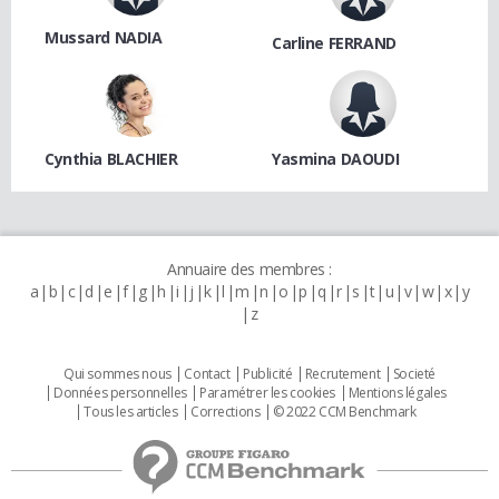
Mussard NADIA
Carline FERRAND
Cynthia BLACHIER
Yasmina DAOUDI
Annuaire des membres :
a
b
c
d
e
f
g
h
i
j
k
l
m
n
o
p
q
r
s
t
u
v
w
x
y
z
Qui sommes nous
Contact
Publicité
Recrutement
Societé
Données personnelles
Paramétrer les cookies
Mentions légales
Tous les articles
Corrections
© 2022 CCM Benchmark