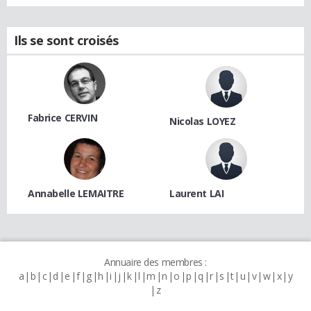
Ils se sont croisés
Fabrice CERVIN
Nicolas LOYEZ
Annabelle LEMAITRE
Laurent LAI
Annuaire des membres :
a
b
c
d
e
f
g
h
i
j
k
l
m
n
o
p
q
r
s
t
u
v
w
x
y
z