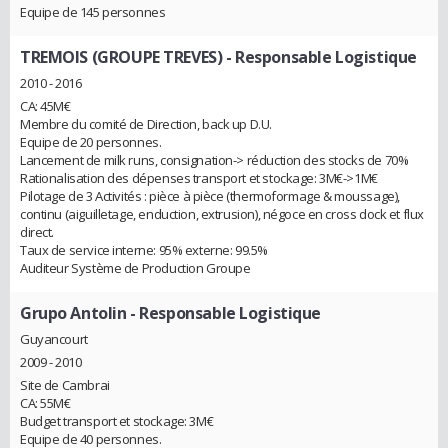
Equipe de 145 personnes
TREMOIS (GROUPE TREVES)
- Responsable Logistique
2010 - 2016
CA: 45M€
Membre du comité de Direction, back up D.U.
Equipe de 20 personnes.
Lancement de milk runs, consignation-> réduction des stocks de 70%
Rationalisation des dépenses transport et stockage: 3M€->1M€
Pilotage de 3 Activités : pièce à pièce (thermoformage & moussage),
continu (aiguilletage, enduction, extrusion), négoce en cross dock et flux
direct.
Taux de service interne: 95% externe: 99.5%
Auditeur Système de Production Groupe
Grupo Antolin
- Responsable Logistique
Guyancourt
2009 - 2010
Site de Cambrai
CA: 55M€
Budget transport et stockage: 3M€
Equipe de 40 personnes.