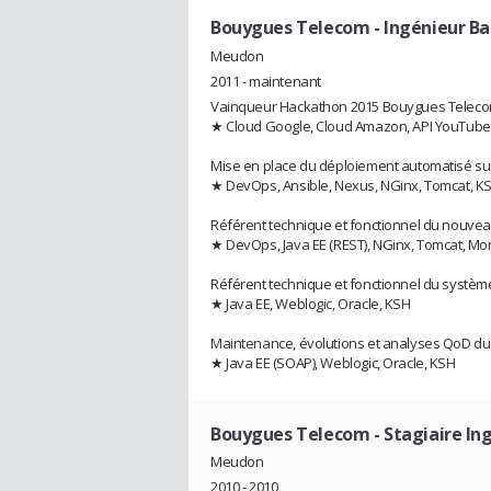
Bouygues Telecom
- Ingénieur Ba
Meudon
2011 - maintenant
Vainqueur Hackathon 2015 Bouygues Telec
★ Cloud Google, Cloud Amazon, API YouTube
Mise en place du déploiement automatisé sur 
★ DevOps, Ansible, Nexus, NGinx, Tomcat, K
Référent technique et fonctionnel du nouve
★ DevOps, Java EE (REST), NGinx, Tomcat, M
Référent technique et fonctionnel du système
★ Java EE, Weblogic, Oracle, KSH
Maintenance, évolutions et analyses QoD du r
★ Java EE (SOAP), Weblogic, Oracle, KSH
Bouygues Telecom
- Stagiaire In
Meudon
2010 - 2010