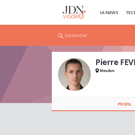
IA NEWS
TEC
Rechercher
Pierre FEV
Meudon
Pierre FEVRIER
PROFIL