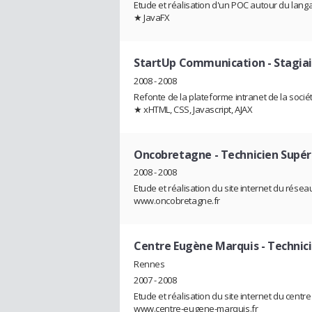
Etude et réalisation d'un POC autour du lang
★ JavaFX
StartUp Communication
- Stagia
2008 - 2008
Refonte de la plateforme intranet de la soci
★ xHTML, CSS, Javascript, AJAX
Oncobretagne
- Technicien Supér
2008 - 2008
Etude et réalisation du site internet du rése
www.oncobretagne.fr
Centre Eugène Marquis
- Technic
Rennes
2007 - 2008
Etude et réalisation du site internet du centre
www.centre-eugene-marquis.fr