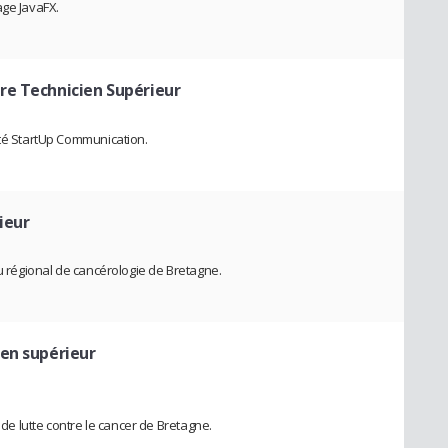
age JavaFX.
ire Technicien Supérieur
été StartUp Communication.
ieur
au régional de cancérologie de Bretagne.
ien supérieur
 de lutte contre le cancer de Bretagne.