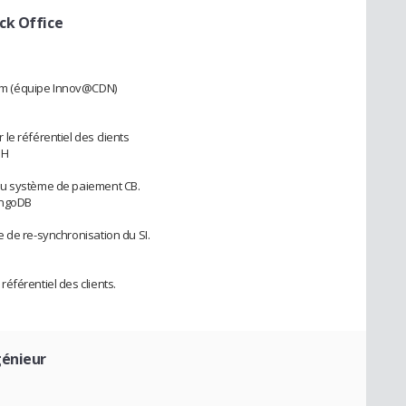
ck Office
om (équipe Innov@CDN)
le référentiel des clients
SH
au système de paiement CB.
ongoDB
 de re-synchronisation du SI.
éférentiel des clients.
génieur