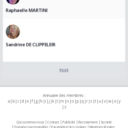
Raphaelle MARTINI
Sandrine DE CLIPPELEIR
PLUS
Annuaire des membres :
a
b
c
d
e
f
g
h
i
j
k
l
m
n
o
p
q
r
s
t
u
v
w
x
y
z
Qui sommes nous
Contact
Publicité
Recrutement
Societé
Données personnelles
Paramétrer les cookies
Mentions légales