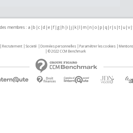
 des membres :
a
b
c
d
e
f
g
h
i
j
k
l
m
n
o
p
q
r
s
t
u
v
Recrutement
Societé
Données personnelles
Paramétrer les cookies
Mentions
© 2022 CCM Benchmark