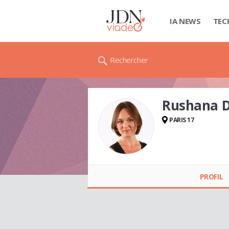
IA NEWS
TEC
Rechercher
Rushana 
PARIS 17
Rushana DEBARLE
PROFIL