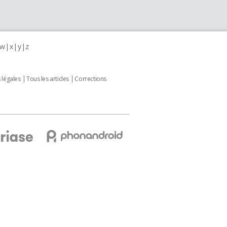
w
x
y
z
 légales
Tous les articles
Corrections