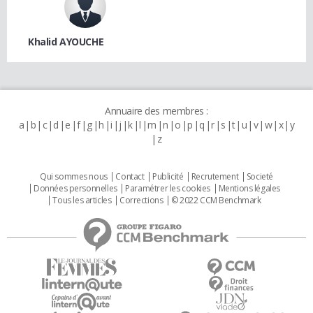
Khalid AYOUCHE
Annuaire des membres :
a
b
c
d
e
f
g
h
i
j
k
l
m
n
o
p
q
r
s
t
u
v
w
x
y
z
Qui sommes nous
Contact
Publicité
Recrutement
Societé
Données personnelles
Paramétrer les cookies
Mentions légales
Tous les articles
Corrections
© 2022 CCM Benchmark