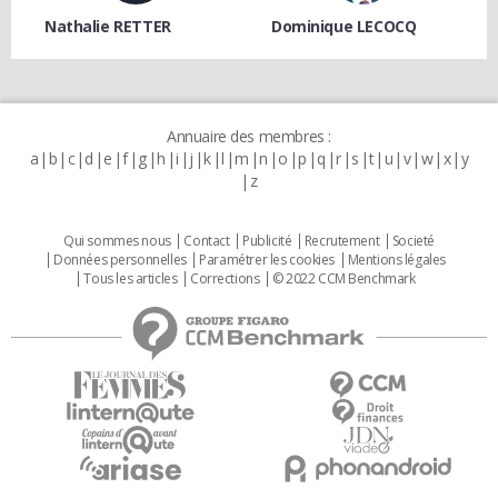
Nathalie RETTER
Dominique LECOCQ
Annuaire des membres :
a
b
c
d
e
f
g
h
i
j
k
l
m
n
o
p
q
r
s
t
u
v
w
x
y
z
Qui sommes nous
Contact
Publicité
Recrutement
Societé
Données personnelles
Paramétrer les cookies
Mentions légales
Tous les articles
Corrections
© 2022 CCM Benchmark