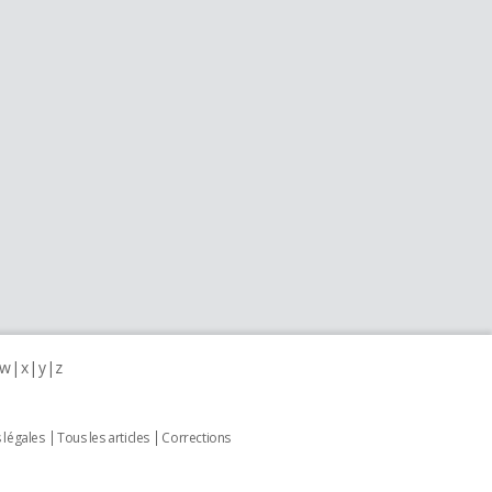
w
x
y
z
 légales
Tous les articles
Corrections