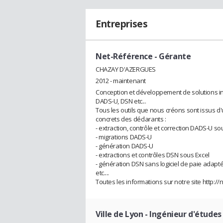
Entreprises
Net-Référence
- Gérante
CHAZAY D'AZERGUES
2012 - maintenant
Conception et développement de solutions in
DADS-U, DSN etc...
Tous les outils que nous créons sont issus d
concrets des déclarants :
- extraction, contrôle et correction DADS-U so
- migrations DADS-U
- génération DADS-U
- extractions et contrôles DSN sous Excel
- génération DSN sans logiciel de paie adapt
etc....
Toutes les informations sur notre site http:/
Ville de Lyon
- Ingénieur d'études