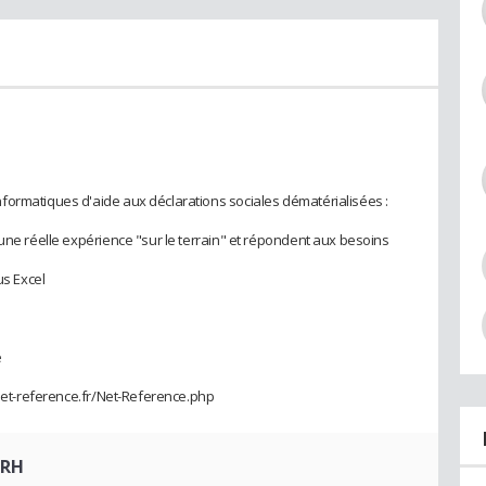
formatiques d'aide aux déclarations sociales dématérialisées :
'une réelle expérience "sur le terrain" et répondent aux besoins
us Excel
é
/net-reference.fr/Net-Reference.php
 RH