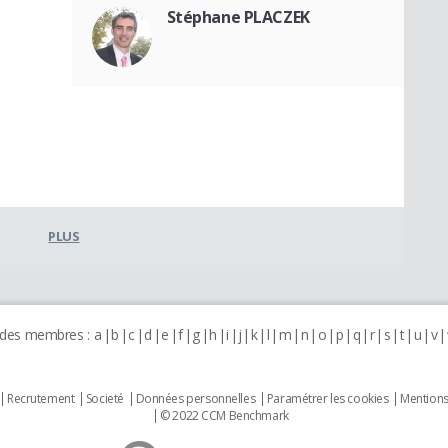
Stéphane PLACZEK
PLUS
 des membres :
a
b
c
d
e
f
g
h
i
j
k
l
m
n
o
p
q
r
s
t
u
v
Recrutement
Societé
Données personnelles
Paramétrer les cookies
Mentions
© 2022 CCM Benchmark