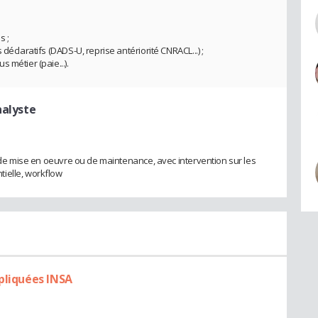
s ;
déclaratifs (DADS-U, reprise antériorité CNRACL...) ;
 métier (paie...).
nalyste
s de mise en oeuvre ou de maintenance, avec intervention sur les
ielle, workflow
ppliquées INSA