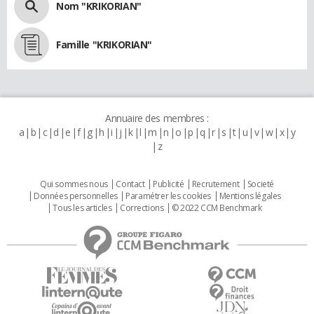
Nom "KRIKORIAN"
Famille "KRIKORIAN"
Annuaire des membres :
a
b
c
d
e
f
g
h
i
j
k
l
m
n
o
p
q
r
s
t
u
v
w
x
y
z
Qui sommes nous
Contact
Publicité
Recrutement
Societé
Données personnelles
Paramétrer les cookies
Mentions légales
Tous les articles
Corrections
© 2022 CCM Benchmark