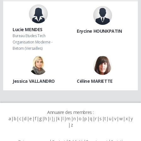
Lucie MENDES
Erycine HOUNKPATIN
Bureau Etudes Tech
Organisation Moderne -
Betom (Versailles)
Jessica VALLANDRO
Céline MARIETTE
Annuaire des membres :
a
b
c
d
e
f
g
h
i
j
k
l
m
n
o
p
q
r
s
t
u
v
w
x
y
z