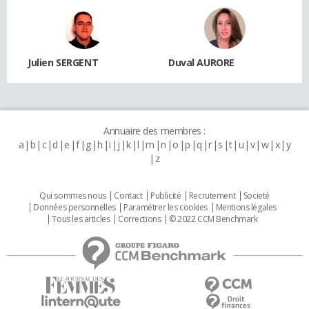
Julien SERGENT
Duval AURORE
Annuaire des membres :
a
b
c
d
e
f
g
h
i
j
k
l
m
n
o
p
q
r
s
t
u
v
w
x
y
z
Qui sommes nous
Contact
Publicité
Recrutement
Societé
Données personnelles
Paramétrer les cookies
Mentions légales
Tous les articles
Corrections
© 2022 CCM Benchmark