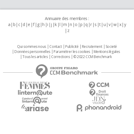
Annuaire des membres :
a
b
c
d
e
f
g
h
i
j
k
l
m
n
o
p
q
r
s
t
u
v
w
x
y
z
Qui sommes nous
Contact
Publicité
Recrutement
Societé
Données personnelles
Paramétrer les cookies
Mentions légales
Tous les articles
Corrections
© 2022 CCM Benchmark