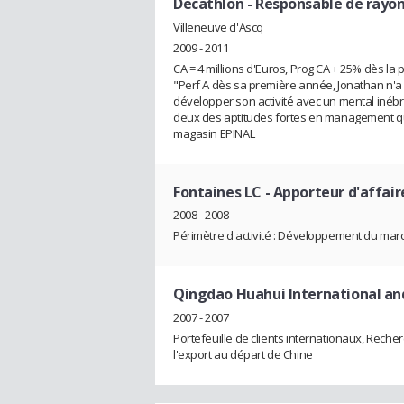
Decathlon
- Responsable de rayo
Villeneuve d'Ascq
2009 - 2011
CA = 4 millions d'Euros, Prog CA + 25% dès l
"Perf A dès sa première année, Jonathan n'a
développer son activité avec un mental inéb
deux des aptitudes fortes en management qui 
magasin EPINAL
Fontaines LC
- Apporteur d'affair
2008 - 2008
Périmètre d'activité : Développement du mar
Qingdao Huahui International an
2007 - 2007
Portefeuille de clients internationaux, Rec
l'export au départ de Chine