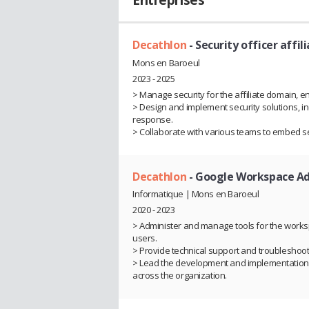
Entreprises
Decathlon
- Security officer affi
Mons en Baroeul
2023 - 2025
> Manage security for the affiliate domain, 
> Design and implement security solutions, in
response.
> Collaborate with various teams to embed sec
Decathlon
- Google Workspace A
Informatique | Mons en Baroeul
2020 - 2023
> Administer and manage tools for the works
users.
> Provide technical support and troubleshooti
> Lead the development and implementation o
across the organization.