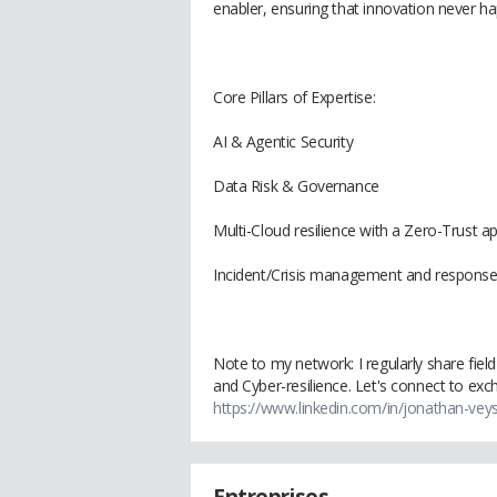
enabler, ensuring that innovation never ha
Core Pillars of Expertise:
AI & Agentic Security
Data Risk & Governance
Multi-Cloud resilience with a Zero-Trust 
Incident/Crisis management and respons
Note to my network: I regularly share fiel
and Cyber-resilience. Let's connect to ex
https://www.linkedin.com/in/jonathan-vey