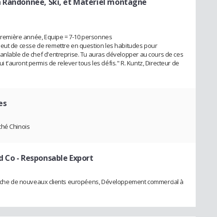
n Randonnée, Ski, et Matériel montagne
a première année, Equipe = 7-10 personnes
 eut de cesse de remettre en question les habitudes pour
ranlable de chef d'entreprise. Tu auras développer au cours de ces
t'auront permis de relever tous les défis." R. Kuntz, Directeur de
es
ché Chinois
d Co
- Responsable Export
herche de nouveaux clients européens, Développement commercial à