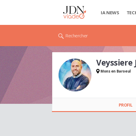
IA NEWS
TEC
Rechercher
Veyssier
Mons en Baroeul
Veyssiere
JONATHAN
PROFIL