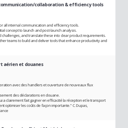
communication/collaboration & efficiency tools
 all internal communication and efficiency tools.
itial concept to launch and post-launch analysis.
 challenges, and translate these into clear product requirements.
ther teams to build and deliver tools that enhance productivity and
t aérien et douanes
oration avec des handlers et ouverture de nouveaux flux
ssement des déclarations en douane.
 a clairement fait gagner en efficacité la réception et le transport
nt optimiser les coûts de façon importante." C. Dupas,
rance