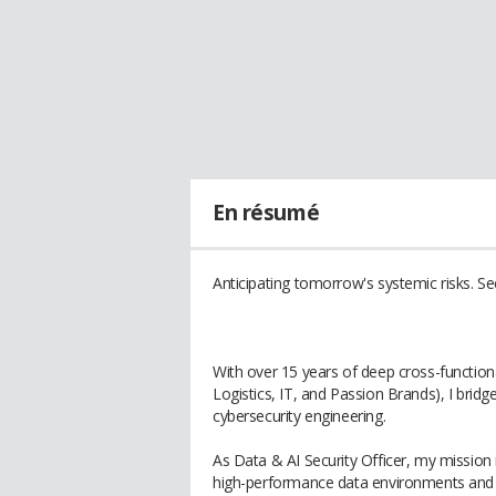
En résumé
Anticipating tomorrow's systemic risks. Se
With over 15 years of deep cross-function
Logistics, IT, and Passion Brands), I br
cybersecurity engineering.
As Data & AI Security Officer, my mission 
high-performance data environments and em