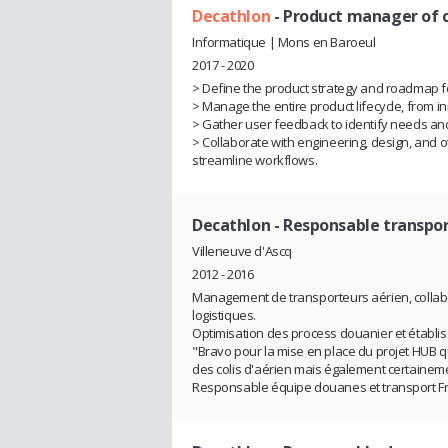
Decathlon
- Product manager of 
Informatique | Mons en Baroeul
2017 - 2020
> Define the product strategy and roadmap for
> Manage the entire product lifecycle, from in
> Gather user feedback to identify needs and
> Collaborate with engineering, design, and o
streamline workflows.
Decathlon
- Responsable transpor
Villeneuve d'Ascq
2012 - 2016
Management de transporteurs aérien, collab
logistiques.
Optimisation des process douanier et établi
"Bravo pour la mise en place du projet HUB qui
des colis d'aérien mais également certaineme
Responsable équipe douanes et transport F