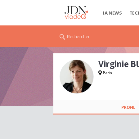
IA NEWS
TEC
Rechercher
Virginie 
Paris
Virginie BUQUET
PROFIL