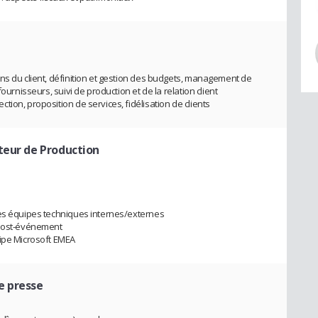
ns du client, définition et gestion des budgets, management de
ournisseurs, suivi de production et de la relation client
ion, proposition de services, fidélisation de clients
cteur de Production
des équipes techniques internes/externes
 post-événement
uipe Microsoft EMEA
e presse