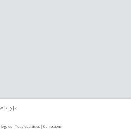
w
x
y
z
 légales
Tous les articles
Corrections