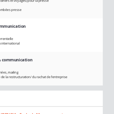
 dîners et voyages) pour la presse
tombées presse
ommunication
rrentielle
 international
 & communication
nées, mailing
 de la restructuration/ du rachat de l’entreprise