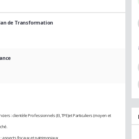
Plan de Transformation
rance
nciers : clientèle Professionnels (EI, TPE)et Particuliers (moyen et
rché.
: aspects fiscaux et patrimoniaux