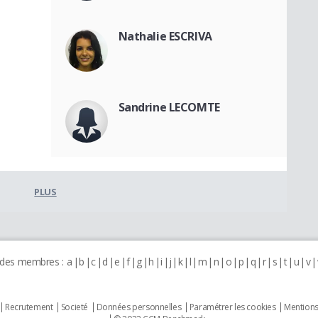
Nathalie ESCRIVA
Sandrine LECOMTE
PLUS
 des membres :
a
b
c
d
e
f
g
h
i
j
k
l
m
n
o
p
q
r
s
t
u
v
Recrutement
Societé
Données personnelles
Paramétrer les cookies
Mentions