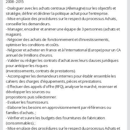
2008 - 2015
- Dialoguer avec les achats centraux (Allemagne) sur les objectifs et
stratégie, définir et décliner la politique achat pour l'entreprise.
- Mise en place des procédures sur le respect du processus Achats,
conseiller les demandeurs.
- Manager, encadrer et animer une équipe de 3 personnes (achats et
magasin).
- Négocier des achats de fonctionnement et d'investissements,
optimiser les conditions et coûts.
- Négocier et acheter en France et à l'international (Europe) pour un CA
annuel de 9 millions d'euros.
- Valider ou rédiger les contrats d'achat avec leurs clauses juridiques
pour anticiper les risques
(investissements, contrats de prestations).
- Accompagner les demandeurs internes pour établir ensemble les
cahiers des charges d'équipements, pièces et prestations.
- Effectuer des appels d'offre (RFQ), analyser le marché, recenser et
développer les sources ou
propositions puis sélectionner.
- Evaluer les fournisseurs.
- Elaborer les besoins en approvisionnement par références ou
familles d'achats. ;
- Vérifier et suivre les budgets des fournitures de fabrication
(consommables). ;
- Mise en place des procédures sur le respect du processus Achats et