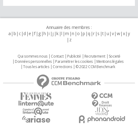
Annuaire des membres :
a
b
c
d
e
f
g
h
i
j
k
l
m
n
o
p
q
r
s
t
u
v
w
x
y
z
Qui sommes nous
Contact
Publicité
Recrutement
Societé
Données personnelles
Paramétrer les cookies
Mentions légales
Tous les articles
Corrections
© 2022 CCM Benchmark