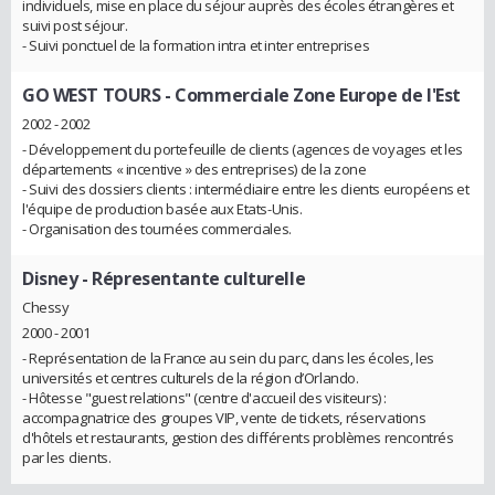
individuels, mise en place du séjour auprès des écoles étrangères et
suivi post séjour.
- Suivi ponctuel de la formation intra et inter entreprises
GO WEST TOURS
- Commerciale Zone Europe de l'Est
2002 - 2002
- Développement du portefeuille de clients (agences de voyages et les
départements « incentive » des entreprises) de la zone
- Suivi des dossiers clients : intermédiaire entre les clients européens et
l'équipe de production basée aux Etats-Unis.
- Organisation des tournées commerciales.
Disney
- Répresentante culturelle
Chessy
2000 - 2001
- Représentation de la France au sein du parc, dans les écoles, les
universités et centres culturels de la région d’Orlando.
- Hôtesse "guest relations" (centre d'accueil des visiteurs) :
accompagnatrice des groupes VIP, vente de tickets, réservations
d'hôtels et restaurants, gestion des différents problèmes rencontrés
par les clients.