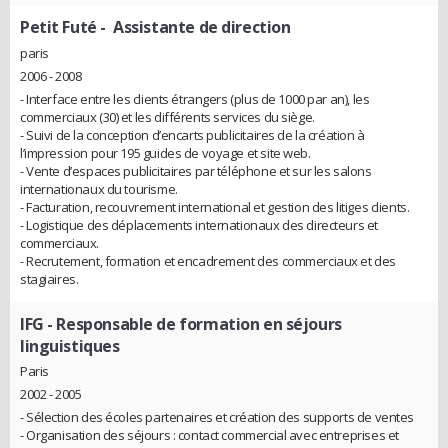
Petit Futé
- Assistante de direction
paris
2006 - 2008
- Interface entre les clients étrangers (plus de 1000 par an), les
commerciaux (30) et les différents services du siège.
- Suivi de la conception d’encarts publicitaires de la création à
l’impression pour 195 guides de voyage et site web.
- Vente d’espaces publicitaires par téléphone et sur les salons
internationaux du tourisme.
- Facturation, recouvrement international et gestion des litiges clients.
- Logistique des déplacements internationaux des directeurs et
commerciaux.
- Recrutement, formation et encadrement des commerciaux et des
stagiaires.
IFG
- Responsable de formation en séjours
linguistiques
Paris
2002 - 2005
- Sélection des écoles partenaires et création des supports de ventes
- Organisation des séjours : contact commercial avec entreprises et