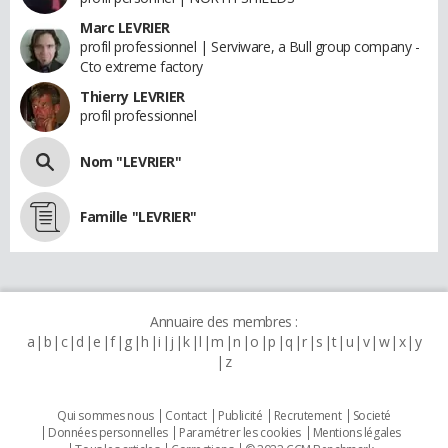
Marc LEVRIER
profil professionnel | Serviware, a Bull group company -
Cto extreme factory
Thierry LEVRIER
profil professionnel
Nom "LEVRIER"
Famille "LEVRIER"
Annuaire des membres :
a
b
c
d
e
f
g
h
i
j
k
l
m
n
o
p
q
r
s
t
u
v
w
x
y
z
Qui sommes nous
Contact
Publicité
Recrutement
Societé
Données personnelles
Paramétrer les cookies
Mentions légales