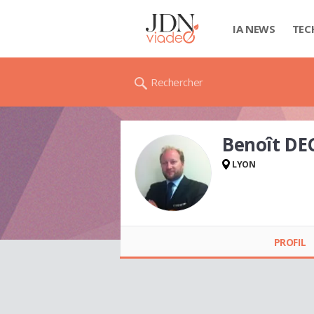
IA NEWS
TEC
Rechercher
Benoît DE
LYON
Benoît DECHELETTE
PROFIL