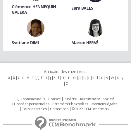
Clémence HENNEQUIN
Sara BALES
GALERA
Svetlane DIMI
Marion HERVÉ
Annuaire des membres :
a
b
c
d
e
f
g
h
i
j
k
l
m
n
o
p
q
r
s
t
u
v
w
x
y
z
Qui sommes nous
Contact
Publicité
Recrutement
Societé
Données personnelles
Paramétrer les cookies
Mentions légales
Tous les articles
Corrections
© 2022 CCM Benchmark