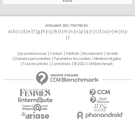
PLUS
Annuaire des membres :
a
b
c
d
e
f
g
h
i
j
k
l
m
n
o
p
q
r
s
t
u
v
w
x
y
z
Qui sommes nous
Contact
Publicité
Recrutement
Societé
Données personnelles
Paramétrer les cookies
Mentions légales
Tous les articles
Corrections
© 2022 CCM Benchmark