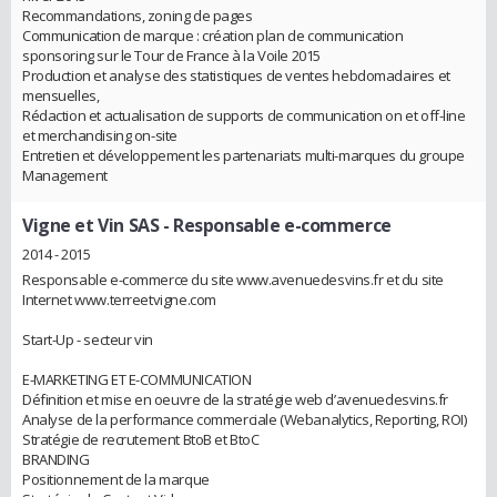
Recommandations, zoning de pages
Communication de marque : création plan de communication
sponsoring sur le Tour de France à la Voile 2015
Production et analyse des statistiques de ventes hebdomadaires et
mensuelles,
Rédaction et actualisation de supports de communication on et off-line
et merchandising on-site
Entretien et développement les partenariats multi-marques du groupe
Management
Vigne et Vin SAS
- Responsable e-commerce
2014 - 2015
Responsable e-commerce du site www.avenuedesvins.fr et du site
Internet www.terreetvigne.com
Start-Up - secteur vin
E-MARKETING ET E-COMMUNICATION
Définition et mise en oeuvre de la stratégie web d’avenuedesvins.fr
Analyse de la performance commerciale (Webanalytics, Reporting, ROI)
Stratégie de recrutement BtoB et BtoC
BRANDING
Positionnement de la marque