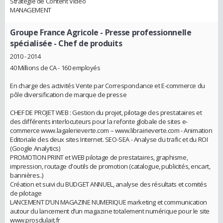
Stratégie de Content Video
MANAGEMENT
Groupe France Agricole - Presse professionnelle
spécialisée
- Chef de produits
2010 - 2014
40 Millions de CA - 160 employés
En charge des activités Vente par Correspondance et E-commerce du
pôle diversification de marque de presse
CHEF DE PROJET WEB : Gestion du projet, pilotage des prestataires et
des différents interlocuteurs pour la refonte globale de sites e-
commerce www.lagalerieverte.com – www.librairieverte.com - Animation
Editoriale des deux sites Internet. SEO-SEA - Analyse du trafic et du ROI
(Google Analytics)
PROMOTION PRINT et WEB pilotage de prestataires, graphisme,
impression, routage d'outils de promotion (catalogue, publicités, encart,
bannières..)
Création et suivi du BUDGET ANNUEL, analyse des résultats et comités
de pilotage
LANCEMENT D’UN MAGAZINE NUMERIQUE marketing et communication
autour du lancement d’un magazine totalement numérique pour le site
www.prosdulait.fr