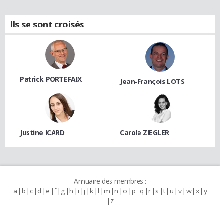
Ils se sont croisés
Patrick PORTEFAIX
Jean-François LOTS
Justine ICARD
Carole ZIEGLER
Annuaire des membres :
a
b
c
d
e
f
g
h
i
j
k
l
m
n
o
p
q
r
s
t
u
v
w
x
y
z