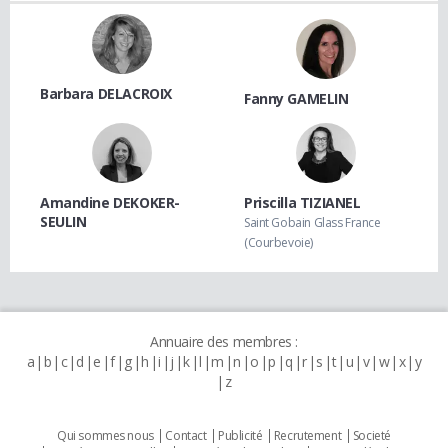
Barbara DELACROIX
Fanny GAMELIN
Amandine DEKOKER-
Priscilla TIZIANEL
SEULIN
Saint Gobain Glass France
(Courbevoie)
Annuaire des membres :
a
b
c
d
e
f
g
h
i
j
k
l
m
n
o
p
q
r
s
t
u
v
w
x
y
z
Qui sommes nous
Contact
Publicité
Recrutement
Societé