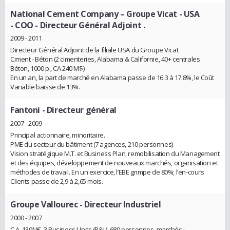
National Cement Company – Groupe Vicat - USA
- COO - Directeur Général Adjoint .
2009 - 2011
Directeur Général Adjoint de la filiale USA du Groupe Vicat
Ciment - Béton (2 cimenteries, Alabama & Californie, 40+ centrales
Béton, 1000 p., CA 240 M$)
En un an, la part de marché en Alabama passe de 16.3 à 17.8%, le Coût
Variable baisse de 13%.
Fantoni
- Directeur général
2007 - 2009
Principal actionnaire, minoritaire.
PME du secteur du bâtiment (7 agences, 210 personnes)
Vision stratégique M.T. et Business Plan, remobilisation du Management
et des équipes, développement de nouveaux marchés, organisation et
méthodes de travail. En un exercice, l’EBE grimpe de 80%; l’en-cours
Clients passe de 2,9 à 2,65 mois.
Groupe Vallourec
- Directeur Industriel
2000 - 2007
C.A. 130M€, 3 Business Units (P&L), 680 personnes, marchés :