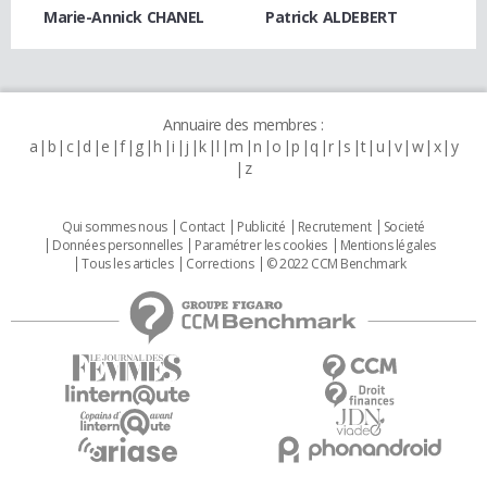
Marie-Annick CHANEL
Patrick ALDEBERT
Annuaire des membres :
a
b
c
d
e
f
g
h
i
j
k
l
m
n
o
p
q
r
s
t
u
v
w
x
y
z
Qui sommes nous
Contact
Publicité
Recrutement
Societé
Données personnelles
Paramétrer les cookies
Mentions légales
Tous les articles
Corrections
© 2022 CCM Benchmark