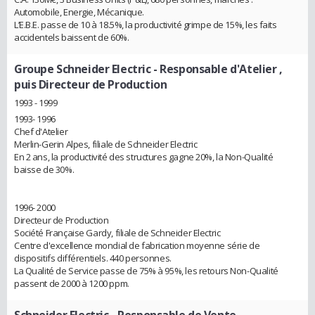
Automobile, Energie, Mécanique.
L’E.B.E. passe de 10 à 18.5%, la productivité grimpe de 15%, les faits
accidentels baissent de 60%.
Groupe Schneider Electric
- Responsable d'Atelier ,
puis Directeur de Production
1993 - 1999
1993- 1996
Chef d'Atelier
Merlin-Gerin Alpes, filiale de Schneider Electric
En 2 ans, la productivité des structures gagne 20%, la Non-Qualité
baisse de 30%.
1996- 2000
Directeur de Production
Société Française Gardy, filiale de Schneider Electric
Centre d'excellence mondial de fabrication moyenne série de
dispositifs différentiels. 440 personnes.
La Qualité de Service passe de 75% à 95%, les retours Non-Qualité
passent de 2000 à 1200 ppm.
Schneider Electric
- Responsable de Vente